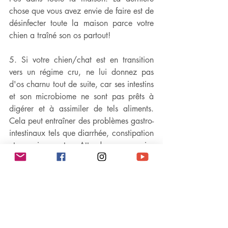
chose que vous avez envie de faire est de 
désinfecter toute la maison parce votre 
chien a traîné son os partout!
5. Si votre chien/chat est en transition 
vers un régime cru, ne lui donnez pas 
d'os charnu tout de suite, car ses intestins 
et son microbiome ne sont pas prêts à 
digérer et à assimiler de tels aliments. 
Cela peut entraîner des problèmes gastro-
intestinaux tels que diarrhée, constipation 
et vomissements. Attendez au moins 
quelques semaines ou lorsque les 
excréments de votre chien/chat ont une 
consistance saine et normale.
6. Pour finir, changez fréquemment le 
type d'os charnus que vous donnez 